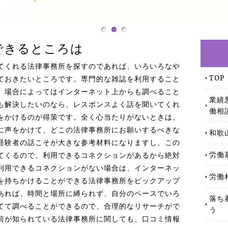
できるところは
てくれる法律事務所を探すのであれば、いろいろなや
TOP
ておきたいところです。専門的な雑誌を利用すること
、場合によってはインターネット上からも調べること
業績
も解決したいのなら、レスポンスよく話を聞いてくれ
働相
をかけるのが得策です。全く心当たりがないときは、
に声をかけて、どこの法律事務所にお願いするべきな
和歌
経験者の話こそが大きな参考材料になりますし、この
労働
てくるので、利用できるコネクションがあるから絶対
利用できるコネクションがない場合は、インターネッ
労働
を持ちかけることができる法律事務所をピックアップ
あれば、時間と場所に縛られず、自分のペースでいろ
落ち
てて調べることができるので、合理的なリサーチがで
う
前が知られている法律事務所に関しても、口コミ情報